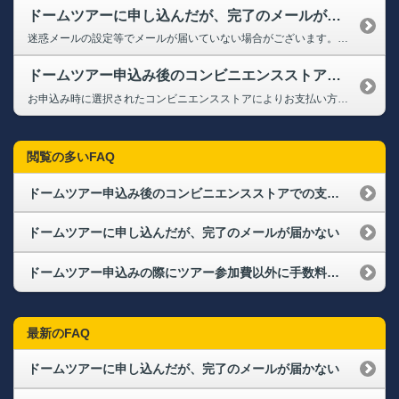
ドームツアーに申し込んだが、完了のメールが届かない
迷惑メールの設定等でメールが届いていない場合がございます。 ドメイン「＠softbankhawks.co.jp」のメールアドレスを受信できるよう設定のうえ、下記お問い合わせフォームまたは、BOSS E・ZO FUKUOKA/みずほPayPayドームツアー予約専用ダイヤルまでお問合せください。 受付時に必要なメールを再送させていただきます。 【お問い合わせフォーム】 https:/...
ドームツアー申込み後のコンビニエンスストアでの支払い方法について知りたい
お申込み時に選択されたコンビニエンスストアによりお支払い方法が異なります。 ※お支払い時には、お申込み完了画面や決済受付完了メールに表示される 各種番号及び電話番号などが必要となります。 下記にてお支払い方法などご確認ください。 【ローソン・ミニストップでのお支払い】 ※店舗設置端末にて対応 ※お支払い時は、「お客様番号」「確認番号」が必要です。 （1）...
閲覧の多いFAQ
ドームツアー申込み後のコンビニエンスストアでの支払い方法について知りたい
ドームツアーに申し込んだが、完了のメールが届かない
ドームツアー申込みの際にツアー参加費以外に手数料はかかりますか？
最新のFAQ
ドームツアーに申し込んだが、完了のメールが届かない