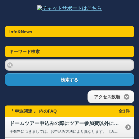
Info&News
キーワード検索
検索する
アクセス数順
『 申込関連 』 内のFAQ
全3件
ドームツアー申込みの際にツアー参加費以外に手数料はかかりますか？
手数料につきましては、お申込み方法により異なります。 【みずほPayPayドームツアー専用サイトでのお申込みの場合】 手数料なし 【タカチケットでのお申込みの場合】 ◆クラブホークス会員・・・手数料なし ◆タカポイント会員・・・・支払い方法、発券方法により異なる ①クレジットカードまたはPayPay みずほPayPayドームにて発券→すべての手数料0円 QRチケッ...