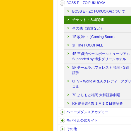
BOSS E・ZO FUKUOKA
BOSS E・ZO FUKUOKAについて
チケット・入場関連
その他（施設など）
1F 改装中（Coming Soon）
3F The FOODHALL
4F 王貞治ベースボールミュージアム
Supported by 博多グリーンホテル
5F チームラボフォレスト 福岡 - SBI
証券
6F V－World AREA クレディ・アグ
コル
7F よしもと福岡 大和証券劇場
RF 絶景3兄弟 ＳＭＢＣ日興証券
ハニーズダンスアカデミー
モバイル公式サイト
その他