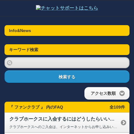
Info&News
キーワード検索
検索する
アクセス数順
『 ファンクラブ 』 内のFAQ
全109件
クラブホークスに入会するにはどうしたらいいですか？
クラブホークスへのご入会は、インターネットからお申し込みいただけます。 初めて登録する方は、下記URL内の「初めて登録する方」よりメールアドレスをご入力いただき、届いたメールよりお手続きください。 ※STEP3「入力情報確認」のページ下部にございます「続けてファンクラブ入会」よりアクセスいただきますと、会員プランや入会特典、年会費お支払い方法のご選択が可能です。 ➡クラブホークスの入会...