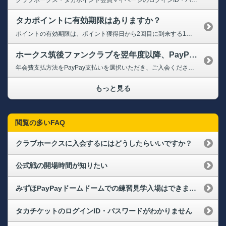
タカポイントに有効期限はありますか？
ポイントの有効期限は、ポイント獲得日から2回目に到来する1月4日までです。有効期限が過ぎたポイントは失効します。 【例】 2025年1月5日～2026年1月4日に獲得したポイント ⇒2027年1月4日失効 2026年1月5日～2027年1月4日に獲得したポイント ⇒2028年1月4日失効
ホークス筑後ファンクラブを翌年度以降、PayPayで自動継続するには、どのようにすればよいですか？
年会費支払方法をPayPay支払いを選択いただき、ご入会ください。 【インターネットで入会の場合】 入会手続きをされる際に画面の案内に従いPayPay情報をご登録ください。 【入会受付特設ブースで入会の場合】 係の案内に従い、PayPay情報をご登録ください。
もっと見る
閲覧の多いFAQ
クラブホークスに入会するにはどうしたらいいですか？
公式戦の開場時間が知りたい
みずほPayPayドームドームでの練習見学入場はできますか？
タカチケットのログインID・パスワードがわかりません