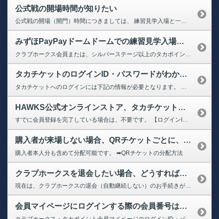
公式戦の開場時間が知りたい
公式戦の開場（開門）時間につきましては、 練習見学入場と一般開場にて異なります。 【練習見学入場】 クラブホークス会員または、シルバーステージ以上のタカポイント会員でしたら、 一般開場時間より早くご入場いただけます。 ※３ゲートからのご入場となります。 コカ・コーラシート、ビクトリーウィング、スーパーボックス、ホームランテラスのチケットをおちの場合は、２ゲートからのご入場と...
みずほPayPayドームドームでの練習見学入場はできますか？
クラブホークス会員または、シルバーステージ以上のタカポイント会員でしたら、一般開場時間より早く３ゲートからご入場いただけます。 ※コカ・コーラシート、ビクトリーウィング、スーパーボックス、ホームランテラスのチケットをお持ちの場合は、２ゲートからのご入場となります。 ※2026年7・8月は、スタンド開放時間の前倒しに伴い、練習見学入場も通常時より30分繰り上げとなります。 詳細に...
タカチケットのログインID・パスワードがわかりません
タカチケットへのログインには下記の情報が必要となります。 【ログインID】 10桁の会員番号、またはご登録のメールアドレス ※WEBから新規でご入会の場合は入会時に発行された10桁の会員番号を入力してください。 【ログインパスワード】 会員マイページへログインする際と同じものとなります。 パスワードをお忘れの方は下記のページよりお手続きください。 ➡【クラブホークス...
HAWKS公式オンラインストア、タカチケット、ためタカ！アプリにログインできなくなりました。再度、会員登録が必要なのでしょうか？
すでに会員登録を完了している場合は、不要です。 【ログインID】 10桁の会員番号、またはご登録のメールアドレス 【ログインパスワード】 お客様にて設定されたパスワード パスワードをお忘れの方は下記のページよりお手続きください。 ➡【クラブホークス・タカポイント会員マイページ】パスワードの再設定 ※受信設定をされております場合は、 「@sbhtakapo.softbank...
購入者が来場しない場合、QRチケットごとに、家族・友人に譲ることはできますか？
購入者本人分も含めて分配可能です。 ➡QRチケットの分配方法
クラブホークスを退会したい場合、どうすればいいですか？
現在は、クラブホークスの退会（自動継続しない）のお手続きができません。 2026年度をもっての退会（2027年度は自動継続しない）は、2027年度の会員募集開始以降より、お手続きが可能となります。 詳細が決まり次第、ホークス公式サイト等でご案内をさせていただきます。
会員マイページにログインする際の会員番号はどれですか？また、パスワードを忘れてしまった場合はどうすればよいですか？（ログインができない）
クラブホークス・タカポイント会員マイページのログインID・パスワードがわからない場合下記を参照ください。 【ログインID】 10桁の会員番号、またはご登録のメールアドレス 【ログインパスワード】 パスワードをお忘れの方は下記のページよりお手続きください。 ➡【クラブホークス・タカポイント会員マイページ】パスワードの再設定 ※受信設定をされております場合は、「@sbhtakapo....