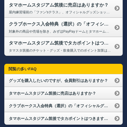
タマホームスタジアム筑後に売店はありますか？
屋内練習場前の「ファン'sテラス」、オフィシャルグッズショップ「HAWKS STORE 筑後店」、タマスタ筑後のコンコースに飲食店舗「ファームキッチン」・「肉のうめぜん」がございます。 営業時間・販売商品等につきましては、下記のページよりご確認ください。 ➡グッズ・グルメ
クラブホークス入会特典（選択）の「オフィシャルグッズショップ HAWKS STOREお買物券（3,000円分）」やプレミアム会員向けのお買い物券の使い方を教えてください
対象外の商品や売場を除き、みずほPayPayドームとタマホームスタジアム筑後の各グッズ売場でホークスグッズご購入時にご利用いただけます。 8月4日（火）京セラドーム大阪開催試合では、京セラドーム9階スカイホール【HAWKS STORE】にてホークスグッズご購入の際にご利用いただけます。 ※2階Bs SHOPやコンコース内のグッズ売り場など9階スカイホール【HAWKS STORE】以外...
タマホームスタジアム筑後でタカポイントはつきますか？
タマスタ筑後のチケット・グッズ・飲食購入でのポイント加算はございます。購入時に会員証をご提示ください。なお、ご提示いただけない場合ポイント加算はできかねます。
閲覧の多いFAQ
グッズを購入したいのですが、会員割引はありますか？
タマホームスタジアム筑後に売店はありますか？
クラブホークス入会特典（選択）の「オフィシャルグッズショップ HAWKS STOREお買物券（3,000円分）」やプレミアム会員向けのお買い物券の使い方を教えてください
タマホームスタジアム筑後でタカポイントはつきますか？