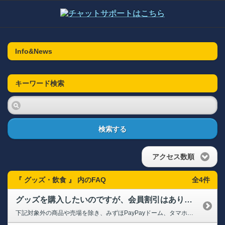
Info&News
キーワード検索
検索する
アクセス数順
『 グッズ・飲食 』 内のFAQ
全4件
グッズを購入したいのですが、会員割引はありますか？
下記対象外の商品や売場を除き、みずほPayPayドーム、タマホームスタジアム筑後の各グッズ売り場、ホークス公式オンラインストアでお買い物の際、レジにて5％割引いたします。 【対象外商品】ガチャ・自販機・他球団グッズ等 【対象外売場】VISITOR PARK（ビジターパーク)・スーパーボックス、ビクトリーウイング・ホームランテラス・売り子 また、お会計時に下記のいづれかをご提示く...