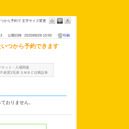
いつから予約で
文字サイズ変更
93
公開日時 : 2020/06/26 10:00
印刷
たいつから予約できます
チケット・入場関連
RF 絶景3兄弟 ＳＭＢＣ日興証券
っておりません。