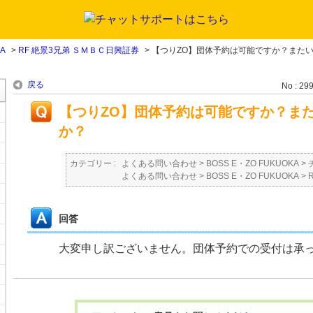
KA
>
RF 絶景3兄弟 ＳＭＢＣ日興証券
>
【つりZO】団体予約は可能ですか？また
戻る
No : 29
【つりZO】団体予約は可能ですか？ま
か？
カテゴリー :
よくある問い合わせ
>
BOSS E・ZO FUKUOKA
>
よくある問い合わせ
>
BOSS E・ZO FUKUOKA
>
回答
大変申し訳ございません。団体予約での受付は承