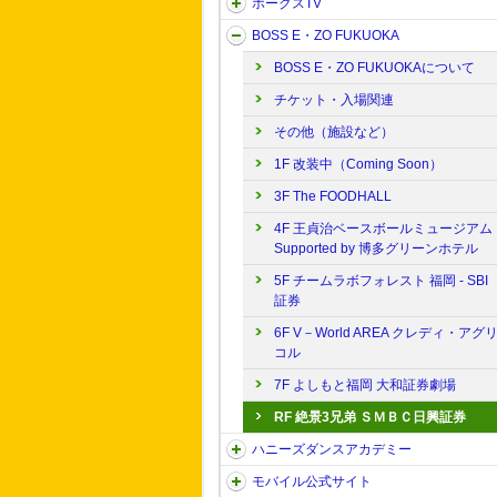
ホークスTV
BOSS E・ZO FUKUOKA
BOSS E・ZO FUKUOKAについて
チケット・入場関連
その他（施設など）
1F 改装中（Coming Soon）
3F The FOODHALL
4F 王貞治ベースボールミュージアム
Supported by 博多グリーンホテル
5F チームラボフォレスト 福岡 - SBI
証券
6F V－World AREA クレディ・アグ
コル
7F よしもと福岡 大和証券劇場
RF 絶景3兄弟 ＳＭＢＣ日興証券
ハニーズダンスアカデミー
モバイル公式サイト