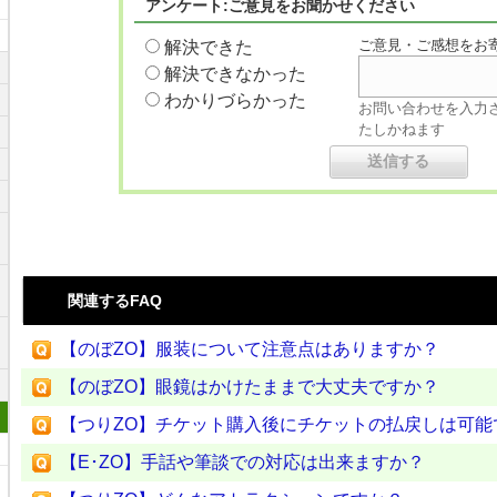
アンケート:ご意見をお聞かせください
ご意見・ご感想をお
解決できた
解決できなかった
わかりづらかった
お問い合わせを入力
たしかねます
関連するFAQ
リ
【のぼZO】服装について注意点はありますか？
【のぼZO】眼鏡はかけたままで大丈夫ですか？
【つりZO】チケット購入後にチケットの払戻しは可能です
【E･ZO】手話や筆談での対応は出来ますか？