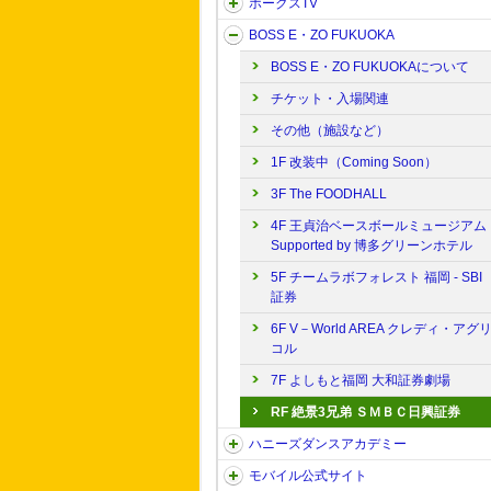
ホークスTV
BOSS E・ZO FUKUOKA
BOSS E・ZO FUKUOKAについて
チケット・入場関連
その他（施設など）
1F 改装中（Coming Soon）
3F The FOODHALL
4F 王貞治ベースボールミュージアム
Supported by 博多グリーンホテル
5F チームラボフォレスト 福岡 - SBI
証券
6F V－World AREA クレディ・アグ
コル
7F よしもと福岡 大和証券劇場
RF 絶景3兄弟 ＳＭＢＣ日興証券
ハニーズダンスアカデミー
モバイル公式サイト