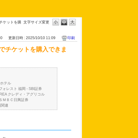
チケットを購
文字サイズ変更
00
更新日時 : 2025/10/10 11:09
印刷
地でチケットを購入できま
ンホテル
フォレスト 福岡 - SBI証券
d AREA クレディ・アグリコル
弟 ＳＭＢＣ日興証券
場関連