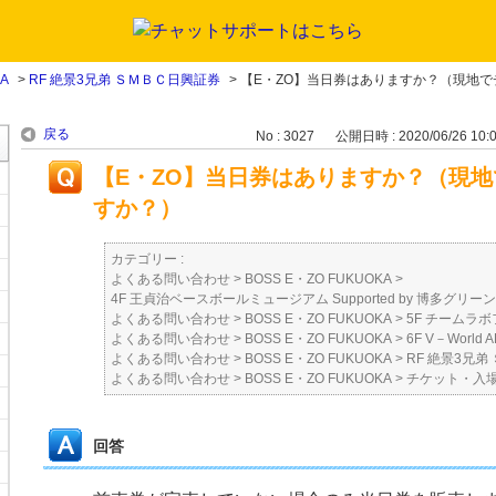
KA
>
RF 絶景3兄弟 ＳＭＢＣ日興証券
>
【E・ZO】当日券はありますか？（現地で
戻る
No : 3027
公開日時 : 2020/06/26 10:
【E・ZO】当日券はありますか？（現
すか？）
カテゴリー :
よくある問い合わせ
>
BOSS E・ZO FUKUOKA
>
4F 王貞治ベースボールミュージアム Supported by 博多グリー
よくある問い合わせ
>
BOSS E・ZO FUKUOKA
>
5F チームラボ
よくある問い合わせ
>
BOSS E・ZO FUKUOKA
>
6F V－Worl
よくある問い合わせ
>
BOSS E・ZO FUKUOKA
>
RF 絶景3兄
よくある問い合わせ
>
BOSS E・ZO FUKUOKA
>
チケット・入
回答