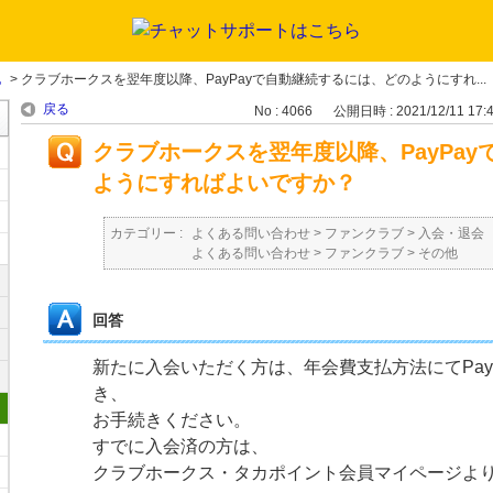
他
>
クラブホークスを翌年度以降、PayPayで自動継続するには、どのようにすれ...
戻る
No : 4066
公開日時 : 2021/12/11 17:
クラブホークスを翌年度以降、PayPa
ようにすればよいですか？
カテゴリー :
よくある問い合わせ
>
ファンクラブ
>
入会・退会
よくある問い合わせ
>
ファンクラブ
>
その他
回答
新たに入会いただく方は、年会費支払方法にてPay
き、
お手続きください。
すでに入会済の方は、
クラブホークス・タカポイント会員マイページよりP