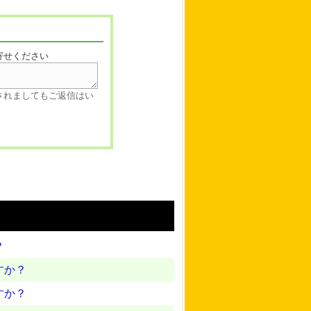
寄せください
されましてもご返信はい
？
すか？
すか？