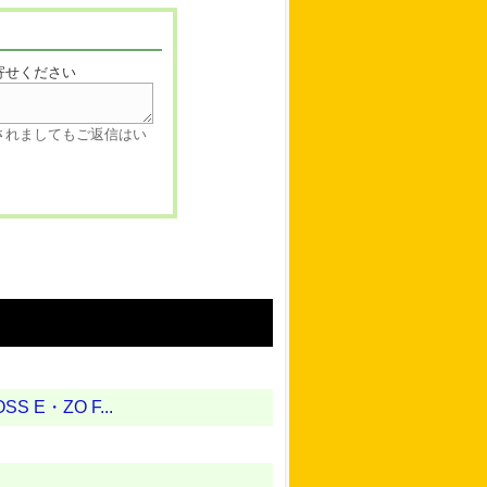
寄せください
されましてもご返信はい
E・ZO F...