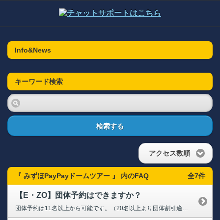
Info&News
キーワード検索
検索する
アクセス数順
『 みずほPayPayドームツアー 』 内のFAQ
全7件
【E・ZO】団体予約はできますか？
団体予約は11名以上から可能です。（20名以上より団体割引適用） ただし、一部のアトラクションは団体予約の対象外となります。 詳細は下記公式サイトをご確認のうえ、「団体予約フォーム」よりお手続きください。 ➡団体ご利用方法