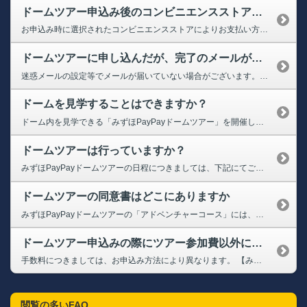
ドームツアー申込み後のコンビニエンスストアでの支払い方法について知りたい
お申込み時に選択されたコンビニエンスストアによりお支払い方法が異なります。 ※お支払い時には、お申込み完了画面や決済受付完了メールに表示される 各種番号及び電話番号などが必要となります。 下記にてお支払い方法などご確認ください。 【ローソン・ミニストップでのお支払い】 ※店舗設置端末にて対応 ※お支払い時は、「お客様番号」「確認番号」が必要です。 （1）...
ドームツアーに申し込んだが、完了のメールが届かない
迷惑メールの設定等でメールが届いていない場合がございます。 ドメイン「＠softbankhawks.co.jp」のメールアドレスを受信できるよう設定のうえ、下記お問い合わせフォームまたは、BOSS E・ZO FUKUOKA/みずほPayPayドームツアー予約専用ダイヤルまでお問合せください。 受付時に必要なメールを再送させていただきます。 【お問い合わせフォーム】 https:/...
ドームを見学することはできますか？
ドーム内を見学できる「みずほPayPayドームツアー」を開催しております。各コース内容・開催日時・お申込みなど詳しくは下記にてご確認ください。 ➡みずほPayPayドームツアー
ドームツアーは行っていますか？
みずほPayPayドームツアーの日程につきましては、下記にてご確認ください。 ➡みずほPayPayドームツアーについて
ドームツアーの同意書はどこにありますか
みずほPayPayドームツアーの「アドベンチャーコース」には、同意書の提出が必須です。 なお、当日受付にて記入いただく事も可能でございますが、事前に記入の上、ご持参いただくことにより、受付もスムーズに終わります。 同意書につきましては、下記の各種コース紹介をご確認ください。 ➡みずほPayPayドームツアー
ドームツアー申込みの際にツアー参加費以外に手数料はかかりますか？
手数料につきましては、お申込み方法により異なります。 【みずほPayPayドームツアー専用サイトでのお申込みの場合】 手数料なし 【タカチケットでのお申込みの場合】 ◆クラブホークス会員・・・手数料なし ◆タカポイント会員・・・・支払い方法、発券方法により異なる ①クレジットカードまたはPayPay みずほPayPayドームにて発券→すべての手数料0円 QRチケッ...
閲覧の多いFAQ