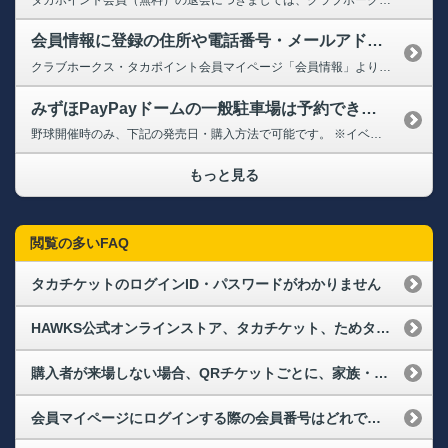
会員情報に登録の住所や電話番号・メールアドレスが変わりました。変更手続きはどうすればよいでしょうか？（メールアドレス変更）
クラブホークス・タカポイント会員マイページ「会員情報」より変更ができます。 ➡クラブホークス・タカポイント会員マイページ（会員情報） 【会員情報変更方法】 1.上記に会員番号とパスワードでログインし、「お客様情報を修正する」をクリック 2.「会員規約に同意する」にチェック 3.変更される項目に内容を入力し、「修正内容の確認に進む」をクリック 4.内容に相違がないか確認し、...
みずほPayPayドームの一般駐車場は予約できますか？また、タカポイントはつきますか？
野球開催時のみ、下記の発売日・購入方法で可能です。 ※イベントやコンサート時の予約は承っておりません。 【発売日】 試合開催月の2ヶ月前第4日曜日10:00～ ➡駐車場事前予約 ※駐車可能な車両サイズは、車高2.1m/車幅2.1m/車長5.1mまでの普通自家用車（別付けキャリア等含む）になりますので必ずご確認ください。 なお、タカポイントにつきましては、入庫の際にタカポイント補助...
もっと見る
閲覧の多いFAQ
タカチケットのログインID・パスワードがわかりません
HAWKS公式オンラインストア、タカチケット、ためタカ！アプリにログインできなくなりました。再度、会員登録が必要なのでしょうか？
購入者が来場しない場合、QRチケットごとに、家族・友人に譲ることはできますか？
会員マイページにログインする際の会員番号はどれですか？また、パスワードを忘れてしまった場合はどうすればよいですか？（ログインができない）