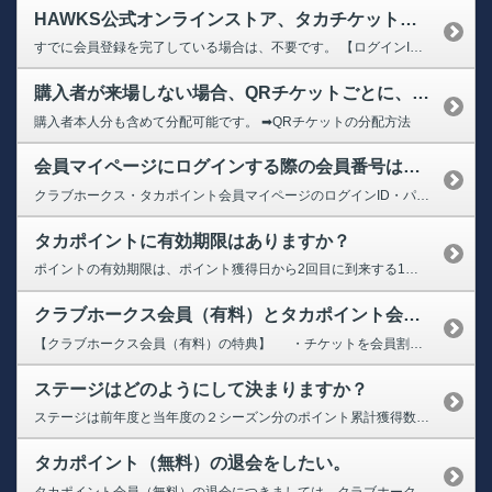
HAWKS公式オンラインストア、タカチケット、ためタカ！アプリにログインできなくなりました。再度、会員登録が必要なのでしょうか？
すでに会員登録を完了している場合は、不要です。 【ログインID】 10桁の会員番号、またはご登録のメールアドレス 【ログインパスワード】 お客様にて設定されたパスワード パスワードをお忘れの方は下記のページよりお手続きください。 ➡【クラブホークス・タカポイント会員マイページ】パスワードの再設定 ※受信設定をされております場合は、 「@sbhtakapo.softbank...
購入者が来場しない場合、QRチケットごとに、家族・友人に譲ることはできますか？
購入者本人分も含めて分配可能です。 ➡QRチケットの分配方法
会員マイページにログインする際の会員番号はどれですか？また、パスワードを忘れてしまった場合はどうすればよいですか？（ログインができない）
クラブホークス・タカポイント会員マイページのログインID・パスワードがわからない場合下記を参照ください。 【ログインID】 10桁の会員番号、またはご登録のメールアドレス 【ログインパスワード】 パスワードをお忘れの方は下記のページよりお手続きください。 ➡【クラブホークス・タカポイント会員マイページ】パスワードの再設定 ※受信設定をされております場合は、「@sbhtakapo....
タカポイントに有効期限はありますか？
ポイントの有効期限は、ポイント獲得日から2回目に到来する1月4日までです。有効期限が過ぎたポイントは失効します。 【例】 2025年1月5日～2026年1月4日に獲得したポイント ⇒2027年1月4日失効 2026年1月5日～2027年1月4日に獲得したポイント ⇒2028年1月4日失効
クラブホークス会員（有料）とタカポイント会員（無料）の違いは何ですか？
【クラブホークス会員（有料）の特典】 ・チケットを会員割引価格にて購入可能 ・タカチケットの決済手数料と発券手数料が不要 ※一部割引対象外やチケット代以外の手数料がかかる場合がございます。 ・会員向けのイベント抽選などに応募可能 ・オフィシャルグッズショップ「ホークスストア」5％オフ ・みずほPayPayドームでの飲食が会員証の提示とPayPay払いなら10％...
ステージはどのようにして決まりますか？
ステージは前年度と当年度の２シーズン分のポイント累計獲得数により変動します。ポイントを利用しても、ステージ判定の基準となる累計獲得ポイントは減りません。ポイントを貯めれば貯めるほどステージが上がり、ステージが上がればチケット先行販売やみずほPayPayドームの練習見学などさまざまな特典を受けることができます。ステージは全部で5段階。ステージアップにあわせて、受けられる特典もグレードアップ...
タカポイント（無料）の退会をしたい。
タカポイント会員（無料）の退会につきましては、クラブホークス・タカポイント会員マイページよりお手続きが可能でございます。 ➡クラブホークス・タカポイント会員マイページ（会員情報） 1.タカポイント会員番号とパスワードでマイページ（会員情報）にログイン 2.ページ下部の「退会希望の方はこちら」をクリック 3.「退会手続きを進める」をクリック 4.退会理由をご記入 5.『会員を退会す...