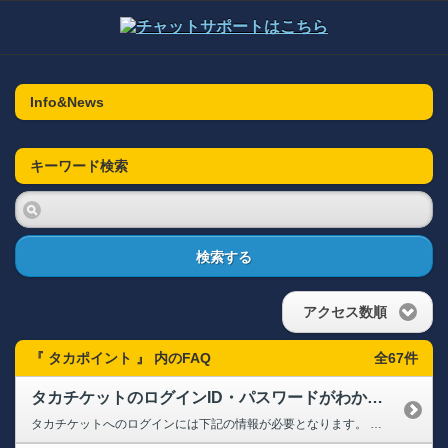
Info&News
キーワード検索
検索する
アクセス数順
『 タカポイント 』 内のFAQ
全67件
タカチケットのログインID・パスワードがわかりません
タカチケットへのログインには下記の情報が必要となります。 【ログインID】 10桁の会員番号、またはご登録のメールアドレス ※WEBから新規でご入会の場合は入会時に発行された10桁の会員番号を入力してください。 【ログインパスワード】 会員マイページへログインする際と同じものとなります。 パスワードをお忘れの方は下記のページよりお手続きください。 ➡【クラブホークス...