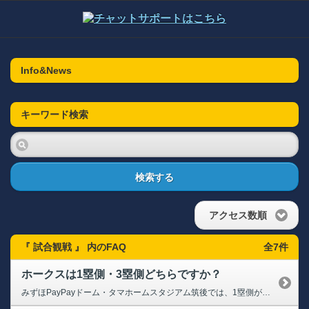
Info&News
キーワード検索
検索する
アクセス数順
『 試合観戦 』 内のFAQ
全7件
ホークスは1塁側・3塁側どちらですか？
みずほPayPayドーム・タマホームスタジアム筑後では、1塁側がホークス側になります。