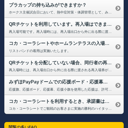
プラカップの持ち込みができますか？
ホークス主催試合日において、熱中症対策・体調管理として、みずほPayPayドームへのプラカップの持ち込み可能です。ペットボトル・紙パックと同様に1名1本、1Lまでとなります。 ※スーパーボックスについても、ご来場までの熱中症対策や体調管理目的として 飲み物の持ち込みは可能ですが、お部屋の中で飲んでいただくことはできません。 ➡観戦マナー・応援ルール なお、みずほPay...
QRチケットを利用しています。再入場はできますか？
再入場可能です。再入場時には、再入場出口から外に出る際に渡される再入場券が必要です。 再入場専用出入口にて必ず再入場券をお受け取り下さい。 ※1・3・5ゲートは退場のみ可能 ※試合終了までは再入場いただけます。 ※ホームランテラスのお客様はリストバンドのご提示にて再入場可能です。 再入場は2・4・6・8ゲートのいずれかより行っていただけます。 なお、再入場時も安全確認のため、手荷...
コカ・コーラシートやホームランテラスの入場時に、リストバンドの着用は実施しますか？
リストバンドの着用は実施いたします。
QRチケットを分配していない場合、同行者の再入場はどのようになりますか。
再入場時には、再入場出口から外に出る際に渡される再入場券が必要です。再入場専用出入口にて必ず再入場券をお受け取り下さい。 ※1・3・5ゲートは退場のみ可能 ※試合終了までは再入場いただけます。 再入場は2・4・6・8ゲートのいずれかより行っていただけます。 なお、再入場時も安全確認のため、手荷物検査を実施いたします。
みずほPayPayドームでの応援ボード・応援幕、応援小旗の使用は可能ですか？
応援旗、応援ボード、応援幕、応援小旗を使用した応援は、許可しているサイズ・条件に従って行ってください。条件に従わない場合は使用をお断りいたします。 詳しくは、下記のページよりご確認ください。 ➡観戦マナー・応援ルール
コカ・コーラシートを利用するとき、承諾書はどこで書きますか？
コカ・コーラシートでご観戦のお客さまに実施の勝利のハイタッチにつきまして、 ご観戦当日、観戦に関するご説明後に、本注意事項に同意いただく誓約書へご署名いただきます。ご協力のほどよろしくお願いいたします。 ➡【コカ・コーラシート】誓約書はこちら
閲覧の多いFAQ