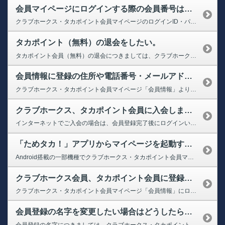
会員マイページにログインする際の会員番号はどれですか？また、パスワードを忘れてしまった場合はどうすればよいですか？（ログインができない）
クラブホークス・タカポイント会員マイページのログインID・パスワードがわからない場合下記を参照ください。 【ログインID】 10桁の会員番号、またはご登録のメールアドレス 【ログインパスワード】 パスワードをお忘れの方は下記のページよりお手続きください。 ➡【クラブホークス・タカポイント会員マイページ】パスワードの再設定 ※受信設定をされております場合は、「@sbhtakapo....
タカポイント（無料）の退会をしたい。
タカポイント会員（無料）の退会につきましては、クラブホークス・タカポイント会員マイページよりお手続きが可能でございます。 ➡クラブホークス・タカポイント会員マイページ（会員情報） 1.タカポイント会員番号とパスワードでマイページ（会員情報）にログイン 2.ページ下部の「退会希望の方はこちら」をクリック 3.「退会手続きを進める」をクリック 4.退会理由をご記入 5.『会員を退会す...
会員情報に登録の住所や電話番号・メールアドレスが変わりました。変更手続きはどうすればよいでしょうか？（メールアドレス変更）
クラブホークス・タカポイント会員マイページ「会員情報」より変更ができます。 ➡クラブホークス・タカポイント会員マイページ（会員情報） 【会員情報変更方法】 1.上記に会員番号とパスワードでログインし、「お客様情報を修正する」をクリック 2.「会員規約に同意する」にチェック 3.変更される項目に内容を入力し、「修正内容の確認に進む」をクリック 4.内容に相違がないか確認し、...
クラブホークス、タカポイント会員に入会しましたが、会員マイページにログインできません。
インターネットでご入会の場合は、会員登録完了後にログインいただけます。 入会受付ブースでご入会の場合は、入会完了画面に表示される会員番号にて約30分後からログイン可能になります。 2025年3月11日のクラブホークス・タカポイント会員マイページのリニューアルに伴い、パスワードが変更となっております。 リニューアル後に初めてログインされる方は、会員証番号またはメールアドレスと初期パス...
「ためタカ！」アプリからマイページを起動すると正しく表示されません。
Android搭載の一部機種でクラブホークス・タカポイント会員マイページを表示すると、正しく表示されない場合がございます。 ページを更新していただくことによって正常に表示されることがありますので、お試しいただきますようお願い致します。上記にて正しく表示されない場合は、下記のページよりログインください。 ➡クラブホークス・タカポイント会員マイページ
クラブホークス会員、タカポイント会員に登録しています。メールマガジンの配信停止の方法を教えてください。
クラブホークス・タカポイント会員マイページ「会員情報」にログインいただき、下記手順にてお手続きください。 ➡クラブホークス・タカポイント会員マイページ（会員情報） 1.上記より会員マイページへログイン 2..ページ下部「お客様情報を修正する」を押下 3.会員情報設定ページの「会員規約に同意します」にチェック 4.「ホークスからの案内を受け取る」のチェックを外す なお、一部ジャンル...
会員登録の名字を変更したい場合はどうしたらいいですか？
会員登録の名字につきましては、クラブホークス・タカポイント会員マイページにて変更いただけないため、お客様サポートセンターにて変更させていただいております。 変更希望の場合は、必要事項をご記入の上、ご本人様よりお客様サポートセンターまでお問い合わせください。 ※別のお客様への名義変更は出来かねます。 ＜必要事項＞ ・登録の氏名 ・西暦生年月日 ・登録の電話番号 ・住所 ・会員番...