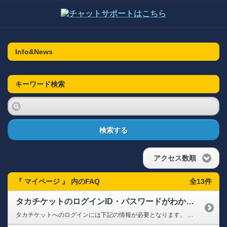
Info&News
キーワード検索
検索する
アクセス数順
『 マイページ 』 内のFAQ
全13件
タカチケットのログインID・パスワードがわかりません
タカチケットへのログインには下記の情報が必要となります。 【ログインID】 10桁の会員番号、またはご登録のメールアドレス ※WEBから新規でご入会の場合は入会時に発行された10桁の会員番号を入力してください。 【ログインパスワード】 会員マイページへログインする際と同じものとなります。 パスワードをお忘れの方は下記のページよりお手続きください。 ➡【クラブホークス...