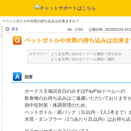
み
>
ペットボトルや水筒の持ち込みは出来ますか？
戻る
No : 1764
公開日時 : 2020/02/29 10:
ペットボトルや水筒の持ち込みは出来ま
カテゴリー :
よくある問い合わせ
>
ドーム施設
>
持ち込み
よくある問い合わせ
>
ドーム施設
>
施設
回答
ホークス主催試合日のみずほPayPayドームへの
飲食物のお持ち込みはご遠慮いただいております
熱中症対策・体調管理のため、
ペットボトル・紙パック（1L以内・1人1本まで）
水筒・タンブラー（1つあたり2L以内）はお持ち
※スーパーボックスについても、