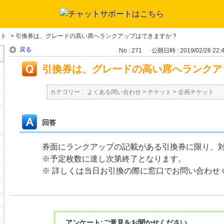
ット
>
引換券は、グレードの高い席へランクアップはできますか？
戻る
No : 271
公開日時 : 2019/02/26 22:
引換券は、グレードの高い席へランクア
カテゴリー :
よくある問い合わせ
>
チケット
>
企画チケット
回答
券面にランクアップの記載がある引換券に限り、
※予定枚数に達し次第終了となります。
※ 詳しくは当日お引換の際に窓口でお問い合わせ
アンケート:ご意見をお聞かせください