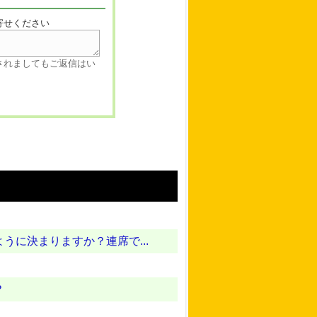
寄せください
されましてもご返信はい
に決まりますか？連席で...
？