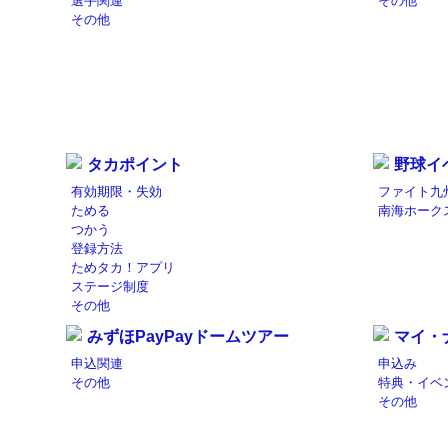
選手関連
その他
その他
タカポイント
野球イ
有効期限・失効
ファイト九
ためる
南海ホーク
つかう
登録方法
ためタカ！アプリ
ステージ制度
その他
みずほPayPayドームツアー
マイ・
申込関連
申込み
その他
特典・イベ
その他