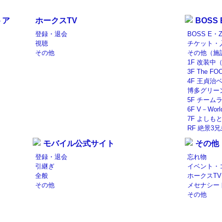
トア
ホークスTV
BOSS
登録・退会
BOSS E・
視聴
チケット・
その他
その他（施
1F 改装中（C
3F The FO
4F 王貞治ベ
博多グリー
5F チームラ
6F V－Wo
7F よしも
RF 絶景3
モバイル公式サイト
その他
登録・退会
忘れ物
引継ぎ
イベント・
全般
ホークスTV
その他
メセナシー
その他