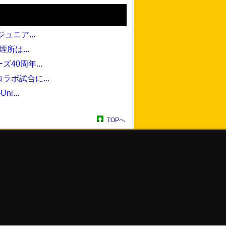
ュニア...
所は...
40周年...
ボ試合に...
i...
TOPへ