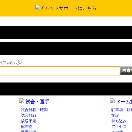
文字以内)
試合・選手
ドーム
試合日程・時間
駐車場・駐
試合観戦
施設
放送予定
持ち込み
配布物
アクセス