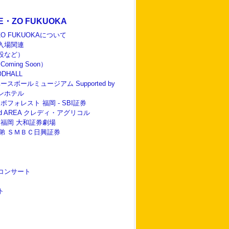
 E・ZO FUKUOKA
ZO FUKUOKAについて
入場関連
設など）
oming Soon）
ODHALL
ースボールミュージアム Supported by
ンホテル
ボフォレスト 福岡 - SBI証券
rld AREA クレディ・アグリコル
と福岡 大和証券劇場
兄弟 ＳＭＢＣ日興証券
コンサート
ト