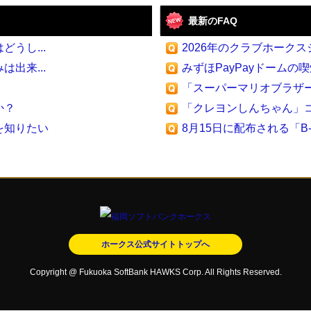
最新のFAQ
うし...
2026年のクラブホークスジ
出来...
みずほPayPayドームの喫煙
「スーパーマリオブラザーズ
か？
「クレヨンしんちゃん」コラ
を知りたい
8月15日に配布される「B-Un
ホークス公式サイトトップへ
Copyright @ Fukuoka SoftBank HAWKS Corp. All Rights Reserved.