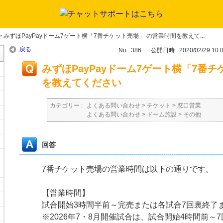
>
みずほPayPayドーム7ゲート横「7番チケット売場」 の営業時間を教えて...
戻る
No : 386
公開日時 : 2020/02/29 10:
みずほPayPayドーム7ゲート横「7番
を教えてください
カテゴリー :
よくある問い合わせ
>
チケット
>
窓口営業
よくある問い合わせ
>
ドーム施設
>
その他
回答
7番チケット売場の営業時間は以下の通りです。
【営業時間】
試合開始3時間半前～完売または各試合7回裏終了
※2026年7・8月開催試合は、試合開始4時間前～