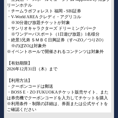
リーンホテル
・チームラボフォレスト 福岡 - SBI証券
・V-World AREA クレディ・アグリコル
　※30分遊び放題チケットが対象
・サンリオキャラクターズ ドリーミングパーク
　※ワンデーパスポート（1日遊び放題）1名様分
・絶景3兄弟 ＳＭＢＣ日興証券（すべZO／つりZO）
　※のぼZOは対象外
※イベントホールで開催されるコンテンツは対象外
【有効期限】
2026年12月31日（木）まで
【利用方法】
・クーポンコードは郵送
・BOSS E・ZO FUKUOKAチケット販売サイト、また
は券売機でクーポンコードを入力してチケットを購入
※利用条件・制限の詳細は、券面または公式サイトを
ご確認ください