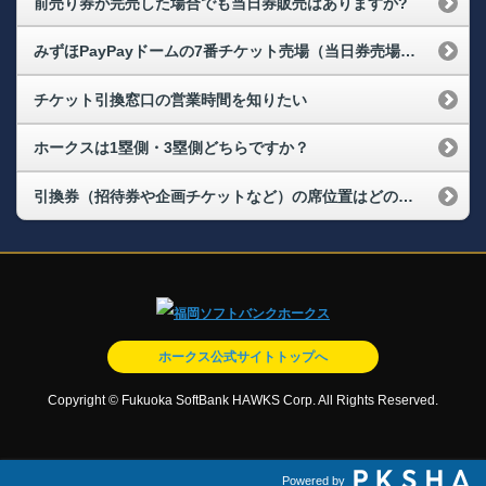
前売り券が完売した場合でも当日券販売はありますか?
みずほPayPayドームの7番チケット売場（当日券売場）やチケット窓口（3番窓口・5番窓口・引換窓口）で利用できる決済方法は何がありますか？
チケット引換窓口の営業時間を知りたい
ホークスは1塁側・3塁側どちらですか？
引換券（招待券や企画チケットなど）の席位置はどのように決まりますか？連席で取ることはできますか？
ホークス公式サイトトップへ
Copyright © Fukuoka SoftBank HAWKS Corp. All Rights Reserved.
Powered by