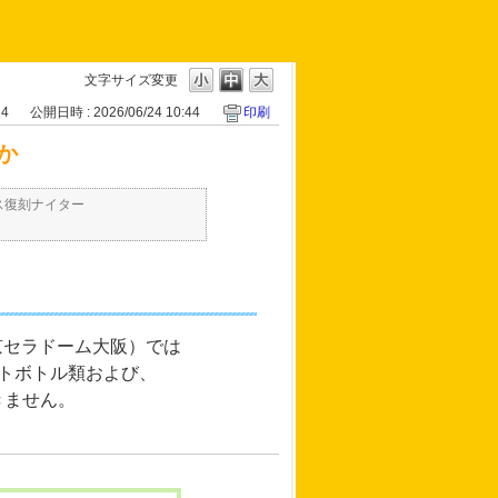
文字サイズ変更
14
公開日時 : 2026/06/24 10:44
印刷
か
ス復刻ナイター
京セラドーム大阪）では
ットボトル類および、
きません。