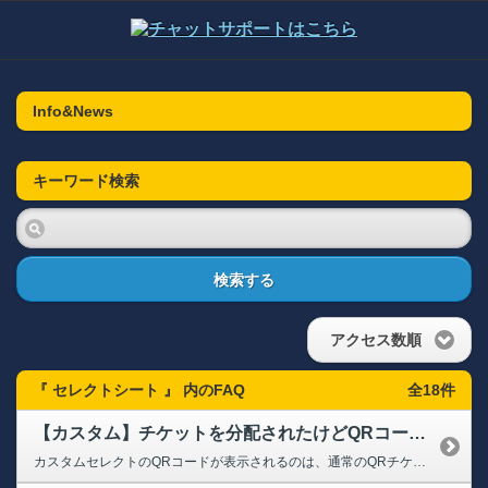
Info&News
キーワード検索
検索する
アクセス数順
『 セレクトシート 』 内のFAQ
全18件
【カスタム】チケットを分配されたけどQRコードが表示されない
カスタムセレクトのQRコードが表示されるのは、通常のQRチケット同様に試合当日の試合開始6時間前からとなります。試合当日の試合開始6時間前に再度お試しください。 試合当日の試合開始6時間前になってもQRマイチケットに表示されません場合は、下記の可能性もございますので、あわせてご確認いただけますと幸いです。 ■チケットの受取自体が完了していない ※分配元へ分配状況のご確認もお願いいたしま...