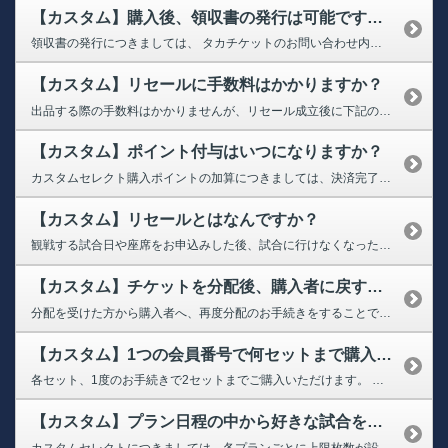
【カスタム】購入後、領収書の発行は可能ですか？
領収書の発行につきましては、 タカチケットのお問い合わせ内のお問い合わせ専用ページより 必要事項を明記の上、ご依頼ください。 ➡タカチケットサイト ※タカチケットサイトにアクセスいただき、左上のメニュー（三本線内）のお問い合わせより「領収書」と検索の上、ご確認ください
【カスタム】リセールに手数料はかかりますか？
出品する際の手数料はかかりませんが、リセール成立後に下記の手数料がかかります。 返金金額（振込額）はリセール成立価格から「リセール成立手数料（販売価格の10％）＋送金事務手数料220円」を差し引いた金額が出品者へお振込みされます。 ➡リセールについて
【カスタム】ポイント付与はいつになりますか？
カスタムセレクト購入ポイントの加算につきましては、決済完了後翌日以降での加算となります。なお、ポイントの反映にはお時間をいただく場合がございますこと、ご了承ください。
【カスタム】リセールとはなんですか？
観戦する試合日や座席をお申込みした後、試合に行けなくなった場合でも、専用サイトから出品して買取りの募集が可能です。 ➡リセールについて
【カスタム】チケットを分配後、購入者に戻す方法はありますか？
分配を受けた方から購入者へ、再度分配のお手続きをすることで購入者へ戻すことができます。 ※購入者は一度分配をおこなうと、購入者側から戻すことはできません ➡QRチケットの分配方法
【カスタム】1つの会員番号で何セットまで購入可能ですか？
各セット、1度のお手続きで2セットまでご購入いただけます。 なお、お手続きの回数制限はございませんが、試合日や座席選択をする際は それぞれのセット毎にお申込みをするため、連席にならない場合があります。 ご了承ください。
【カスタム】プラン日程の中から好きな試合を選べますか?
カスタムセレクトにつきましては、各プランごとに上限枚数が設定されており、各日程グループの上限枚数内で対象日程からご希望の日程を選択してご利用いただけます。 ＜平日10枚プラン＞ ・前半戦：6枚 ・後半戦：4枚 ＜平日30枚プラン＞ ・前半戦：16枚 ・後半戦：14枚 なお、各日程先着順となっておりますので、ご希望の日程に空きがない場合がございます。その場合は申し訳ございませんが...