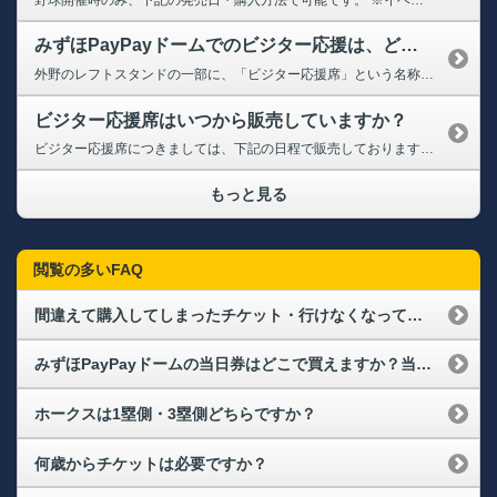
みずほPayPayドームでのビジター応援は、どこのエリアになりますか？
外野のレフトスタンドの一部に、「ビジター応援席」という名称のビジターファン専用の応援エリアを設ける場合がございます。 ※日程によって範囲や料金が異なります ※設定がない場合もございます ➡みずほPayPayドーム座席位置について
ビジター応援席はいつから販売していますか？
ビジター応援席につきましては、下記の日程で販売しております。 【タカチケット】会員ステージ別先行先着順販売の開始時間より販売 【各プレイガイド】一般販売日 10:00～
もっと見る
閲覧の多いFAQ
間違えて購入してしまったチケット・行けなくなってしまったチケットの払い戻しや変更はできますか？
みずほPayPayドームの当日券はどこで買えますか？当日券の販売状況を確認できますか？
ホークスは1塁側・3塁側どちらですか？
何歳からチケットは必要ですか？