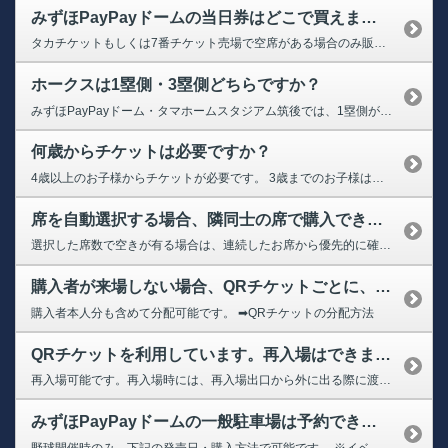
みずほPayPayドームの当日券はどこで買えますか？当日券の販売状況を確認できますか？
タカチケットもしくは7番チケット売場で空席がある場合のみ販売しております。 ➡タカチケットサイト ➡当日券の販売状況
ホークスは1塁側・3塁側どちらですか？
みずほPayPayドーム・タマホームスタジアム筑後では、1塁側がホークス側になります。
何歳からチケットは必要ですか？
4歳以上のお子様からチケットが必要です。 3歳までのお子様は成人同伴者の膝上で観戦の場合、チケットは不要ですが、お席が必要な場合は、チケット購入が必要となります。
席を自動選択する場合、隣同士の席で購入できますか？
選択した席数で空きが有る場合は、連続したお席から優先的に確保いたしますが、残席が少ない場合は離れ離れの席になる可能性がございます。 連席で用意できない場合は、必ず購入の画面にて離れたお席しか用意できない旨の案内が表示されますので購入の際はご確認ください。
購入者が来場しない場合、QRチケットごとに、家族・友人に譲ることはできますか？
購入者本人分も含めて分配可能です。 ➡QRチケットの分配方法
QRチケットを利用しています。再入場はできますか？
再入場可能です。再入場時には、再入場出口から外に出る際に渡される再入場券が必要です。 再入場専用出入口にて必ず再入場券をお受け取り下さい。 ※1・3・5ゲートは退場のみ可能 ※試合終了までは再入場いただけます。 ※ホームランテラスのお客様はリストバンドのご提示にて再入場可能です。 再入場は2・4・6・8ゲートのいずれかより行っていただけます。 なお、再入場時も安全確認のため、手荷...
みずほPayPayドームの一般駐車場は予約できますか？また、タカポイントはつきますか？
野球開催時のみ、下記の発売日・購入方法で可能です。 ※イベントやコンサート時の予約は承っておりません。 【発売日】 試合開催月の2ヶ月前第4日曜日10:00～ ➡駐車場事前予約 ※駐車可能な車両サイズは、車高2.1m/車幅2.1m/車長5.1mまでの普通自家用車（別付けキャリア等含む）になりますので必ずご確認ください。 なお、タカポイントにつきましては、入庫の際にタカポイント補助...