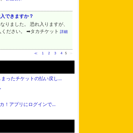
購入できますか？
なりました。 恐れ入りますが、
入ください。 ➡タカチケット
詳細
≪
1
2
3
4
5
≫
ったチケットの払い戻し...
ん
！アプリにログインで...
？