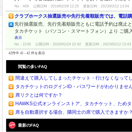
No：409
公開日時：2019/02/28 12:25
更新日時：2023/02/12 13:04
クラブホークス抽選販売や先行先着順販売では、電話
先行抽選販売、先行先着順販売ともに電話予約は廃止と
タカチケット（パソコン・スマートフォン）より ご購
表示
No：2230
公開日時：2020/01/24 22:42
更新日時：2023/02/12 13:43
42件中 41 - 42 件を表示
閲覧の多いFAQ
間違えて購入してしまったチケット・行けなくなってしま
タカチケットのログインID・パスワードがわかりませ
席リクとは何ですか？
HAWKS公式オンラインストア、タカチケット、ためタカ
席を自動選択する場合、隣同士の席で購入できますか
最新のFAQ