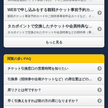
WEBで申し込みをする観戦チケット事前予約カードやご招待券事前申込カードを同じものを複数持っているが、一緒に申し込みはできるか
観戦チケット事前予約カードやご招待券事前申込カードなど、インターネットで事前にお申込みいただく招待券については、一度に使用できるシリアルIDの数が招待券により異なります。 申込画面のシリアルID入力欄にてご確認ください。 ※種類の異なる（お申込みURLが異なる）招待券は同時にお申込みいただくことはできません。
タカポイントで交換したチケットや会員特典などの招待券（事前申込カード）、観戦チケット事前予約カードの購入状況や発券に必要な払込票番号がわからない
タカポイントで交換されたチケットや会員特典などの招待券（事前申込カード）、 観戦チケット事前予約カードの購入状況や発券に必要な払込票番号については、 タカチケットの購入履歴から確認いただくか、タカチケット専用ダイヤルへお問い合せください。 ⇒タカチケット購入履歴（会員特典招待券、ポイント交換チケット） ※会員番号とパスワードでログインしご確認ください 【タカチケット専用ダイヤル】 ...
もっと見る
閲覧の多いFAQ
チケット引換窓口の営業時間を知りたい
引換券（招待券や企画チケットなど）の席位置はどのように決まりますか？連席で取ることはできますか？
席リクとは何ですか？
早く引換えをすれば前の方の席になりますか？