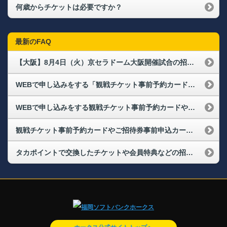
何歳からチケットは必要ですか？
最新のFAQ
【大阪】8月4日（火）京セラドーム大阪開催試合の招待券、引換券は席リクサービスを利用できますか。
WEBで申し込みをする「観戦チケット事前予約カード」や「ご招待券事前申込カード」は、1枚で何枚申込ができますか。
WEBで申し込みをする観戦チケット事前予約カードやご招待券事前申込カードを同じものを複数持っているが、一緒に申し込みはできるか
観戦チケット事前予約カードやご招待券事前申込カードで申し込みをし、期限内に支払いや発券が出来なかった場合どうなりますか
タカポイントで交換したチケットや会員特典などの招待券（事前申込カード）、観戦チケット事前予約カードの購入状況や発券に必要な払込票番号がわからない