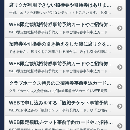
席リクが利用できない招待券や引換券はありますか？
一部、席リクを利用いただけないチケットもございます。 お引換えの際に窓口にてお尋ねください。
WEB限定観戦招待券事前予約カードやご招待券事前申込カードを予約したい
WEB限定観戦招待券事前予約カードやご招待券事前申込カードの券面に記載のURLまたはQRコードよりアクセスいただき、お申し込みください。
招待券や引換券の引き換えをした後に席リクを利用することはできますか？
できません。 席リクをご利用される場合は、必ずお引換の際に窓口でお申し出ください。
WEB限定観戦招待券事前予約カードやご招待券事前申込カードの利用可能日（対象日程）はいつですか？
WEB限定観戦招待券事前予約カードやご招待券事前申込カードのご利用可能日（対象日程）につきましては、お申し込み画面にてご確認ください。 ※各日程、受付枚数に限りがございます。予定枚数に達し次第、受付終了となりますので あらかじめご了承ください。
クラブホークス特典のご招待券事前申込カードや、WEB観戦招待券事前予約カードで申込をする際、無料で申し込めますか。
クラブホークス入会特典のご招待券事前申込カードやWEB観戦招待券事前予約カードで申込をする際、無料対象の席種をご選択いただければ、チケット料金はかからずにお申込みいただけます。 ※別途手数料のお支払いは発生いたします。 なお、ランクアップの席種をご選択いただいた場合や、無料対象の席種でもお申込みいただく枚数によっては、チケット料金が発生する場合がございますこと、あらかじめご了承ください。
WEBで申し込みをする「観戦チケット事前予約カード」や「ご招待券事前申込カード」は、1枚で何枚申込ができますか。
WEBでお申込みの「観戦チケット事前予約カード」や「ご招待券事前申込カード」については、種類により申込可能な枚数が異なります。 恐れ入りますが、カード券面にてご確認ください。
WEB限定観戦チケット事前予約カードやご招待券事前申込カードに利用期限はありますか
WEB限定観戦チケット事前予約カードやご招待券事前申込カードについては、各対象試合の受付期間内にご利用いただくようになります。 対象日程や、各試合日ごとの受付期間については、事前予約カード券面のQRコードよりご確認ください。