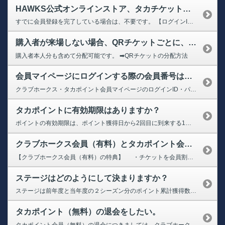
HAWKS公式オンラインストア、タカチケット、ためタカ！アプリにログインできなくなりました。再度、会員登録が必要なのでしょうか？
すでに会員登録を完了している場合は、不要です。 【ログインID】 10桁の会員番号、またはご登録のメールアドレス 【ログインパスワード】 お客様にて設定されたパスワード パスワードをお忘れの方は下記のページよりお手続きください。 ➡【クラブホークス・タカポイント会員マイページ】パスワードの再設定 ※受信設定をされております場合は、 「@sbhtakapo.softbank...
購入者が来場しない場合、QRチケットごとに、家族・友人に譲ることはできますか？
購入者本人分も含めて分配可能です。 ➡QRチケットの分配方法
会員マイページにログインする際の会員番号はどれですか？また、パスワードを忘れてしまった場合はどうすればよいですか？（ログインができない）
クラブホークス・タカポイント会員マイページのログインID・パスワードがわからない場合下記を参照ください。 【ログインID】 10桁の会員番号、またはご登録のメールアドレス 【ログインパスワード】 パスワードをお忘れの方は下記のページよりお手続きください。 ➡【クラブホークス・タカポイント会員マイページ】パスワードの再設定 ※受信設定をされております場合は、「@sbhtakapo....
タカポイントに有効期限はありますか？
ポイントの有効期限は、ポイント獲得日から2回目に到来する1月4日までです。有効期限が過ぎたポイントは失効します。 【例】 2025年1月5日～2026年1月4日に獲得したポイント ⇒2027年1月4日失効 2026年1月5日～2027年1月4日に獲得したポイント ⇒2028年1月4日失効
クラブホークス会員（有料）とタカポイント会員（無料）の違いは何ですか？
【クラブホークス会員（有料）の特典】 ・チケットを会員割引価格にて購入可能 ・タカチケットの決済手数料と発券手数料が不要 ※一部割引対象外やチケット代以外の手数料がかかる場合がございます。 ・会員向けのイベント抽選などに応募可能 ・オフィシャルグッズショップ「ホークスストア」5％オフ ・みずほPayPayドームでの飲食が会員証の提示とPayPay払いなら10％...
ステージはどのようにして決まりますか？
ステージは前年度と当年度の２シーズン分のポイント累計獲得数により変動します。ポイントを利用しても、ステージ判定の基準となる累計獲得ポイントは減りません。ポイントを貯めれば貯めるほどステージが上がり、ステージが上がればチケット先行販売やみずほPayPayドームの練習見学などさまざまな特典を受けることができます。ステージは全部で5段階。ステージアップにあわせて、受けられる特典もグレードアップ...
タカポイント（無料）の退会をしたい。
タカポイント会員（無料）の退会につきましては、クラブホークス・タカポイント会員マイページよりお手続きが可能でございます。 ➡クラブホークス・タカポイント会員マイページ（会員情報） 1.タカポイント会員番号とパスワードでマイページ（会員情報）にログイン 2.ページ下部の「退会希望の方はこちら」をクリック 3.「退会手続きを進める」をクリック 4.退会理由をご記入 5.『会員を退会す...