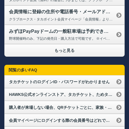
会員情報に登録の住所や電話番号・メールアドレスが変わりました。変更手続きはどうすればよいでしょうか？（メールアドレス変更）
クラブホークス・タカポイント会員マイページ「会員情報」より変更ができます。 ➡クラブホークス・タカポイント会員マイページ（会員情報） 【会員情報変更方法】 1.上記に会員番号とパスワードでログインし、「お客様情報を修正する」をクリック 2.「会員規約に同意する」にチェック 3.変更される項目に内容を入力し、「修正内容の確認に進む」をクリック 4.内容に相違がないか確認し、...
みずほPayPayドームの一般駐車場は予約できますか？また、タカポイントはつきますか？
野球開催時のみ、下記の発売日・購入方法で可能です。 ※イベントやコンサート時の予約は承っておりません。 【発売日】 試合開催月の2ヶ月前第4日曜日10:00～ ➡駐車場事前予約 ※駐車可能な車両サイズは、車高2.1m/車幅2.1m/車長5.1mまでの普通自家用車（別付けキャリア等含む）になりますので必ずご確認ください。 なお、タカポイントにつきましては、入庫の際にタカポイント補助...
もっと見る
閲覧の多いFAQ
タカチケットのログインID・パスワードがわかりません
HAWKS公式オンラインストア、タカチケット、ためタカ！アプリにログインできなくなりました。再度、会員登録が必要なのでしょうか？
購入者が来場しない場合、QRチケットごとに、家族・友人に譲ることはできますか？
会員マイページにログインする際の会員番号はどれですか？また、パスワードを忘れてしまった場合はどうすればよいですか？（ログインができない）