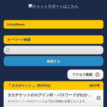
Info&News
キーワード検索
検索する
アクセス数順
『 タカポイント 』 内のFAQ
全67件
タカチケットのログインID・パスワードがわかりません
タカチケットへのログインには下記の情報が必要となります。 【ログインID】 10桁の会員番号、またはご登録のメールアドレス ※WEBから新規でご入会の場合は入会時に発行された10桁の会員番号を入力してください。 【ログインパスワード】 会員マイページへログインする際と同じものとなります。 パスワードをお忘れの方は下記のページよりお手続きください。 ➡【クラブホークス...