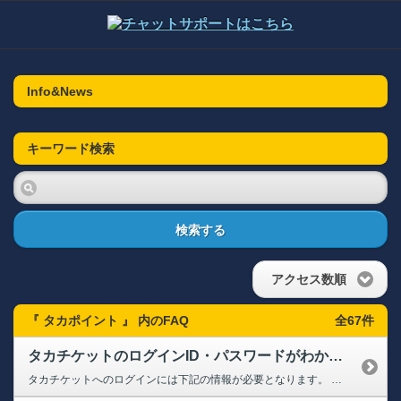
Info&News
キーワード検索
検索する
アクセス数順
『 タカポイント 』 内のFAQ
全67件
タカチケットのログインID・パスワードがわかりません
タカチケットへのログインには下記の情報が必要となります。 【ログインID】 10桁の会員番号、またはご登録のメールアドレス ※WEBから新規でご入会の場合は入会時に発行された10桁の会員番号を入力してください。 【ログインパスワード】 会員マイページへログインする際と同じものとなります。 パスワードをお忘れの方は下記のページよりお手続きください。 ➡【クラブホークス...