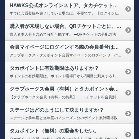
HAWKS公式オンラインストア、タカチケット、ためタカ！アプリにログインできなくなりました。再度、会員登録が必要なのでしょうか？
すでに会員登録を完了している場合は、不要です。 【ログインID】 10桁の会員番号、またはご登録のメールアドレス 【ログインパスワード】 お客様にて設定されたパスワード パスワードをお忘れの方は下記のページよりお手続きください。 ➡【クラブホークス・タカポイント会員マイページ】パスワードの再設定 ※受信設定をされております場合は、 「@sbhtakapo.softbank...
購入者が来場しない場合、QRチケットごとに、家族・友人に譲ることはできますか？
購入者本人分も含めて分配可能です。 ➡QRチケットの分配方法
会員マイページにログインする際の会員番号はどれですか？また、パスワードを忘れてしまった場合はどうすればよいですか？（ログインができない）
クラブホークス・タカポイント会員マイページのログインID・パスワードがわからない場合下記を参照ください。 【ログインID】 10桁の会員番号、またはご登録のメールアドレス 【ログインパスワード】 パスワードをお忘れの方は下記のページよりお手続きください。 ➡【クラブホークス・タカポイント会員マイページ】パスワードの再設定 ※受信設定をされております場合は、「@sbhtakapo....
タカポイントに有効期限はありますか？
ポイントの有効期限は、ポイント獲得日から2回目に到来する1月4日までです。有効期限が過ぎたポイントは失効します。 【例】 2025年1月5日～2026年1月4日に獲得したポイント ⇒2027年1月4日失効 2026年1月5日～2027年1月4日に獲得したポイント ⇒2028年1月4日失効
クラブホークス会員（有料）とタカポイント会員（無料）の違いは何ですか？
【クラブホークス会員（有料）の特典】 ・チケットを会員割引価格にて購入可能 ・タカチケットの決済手数料と発券手数料が不要 ※一部割引対象外やチケット代以外の手数料がかかる場合がございます。 ・会員向けのイベント抽選などに応募可能 ・オフィシャルグッズショップ「ホークスストア」5％オフ ・みずほPayPayドームでの飲食が会員証の提示とPayPay払いなら10％...
ステージはどのようにして決まりますか？
ステージは前年度と当年度の２シーズン分のポイント累計獲得数により変動します。ポイントを利用しても、ステージ判定の基準となる累計獲得ポイントは減りません。ポイントを貯めれば貯めるほどステージが上がり、ステージが上がればチケット先行販売やみずほPayPayドームの練習見学などさまざまな特典を受けることができます。ステージは全部で5段階。ステージアップにあわせて、受けられる特典もグレードアップ...
タカポイント（無料）の退会をしたい。
タカポイント会員（無料）の退会につきましては、クラブホークス・タカポイント会員マイページよりお手続きが可能でございます。 ➡クラブホークス・タカポイント会員マイページ（会員情報） 1.タカポイント会員番号とパスワードでマイページ（会員情報）にログイン 2.ページ下部の「退会希望の方はこちら」をクリック 3.「退会手続きを進める」をクリック 4.退会理由をご記入 5.『会員を退会す...