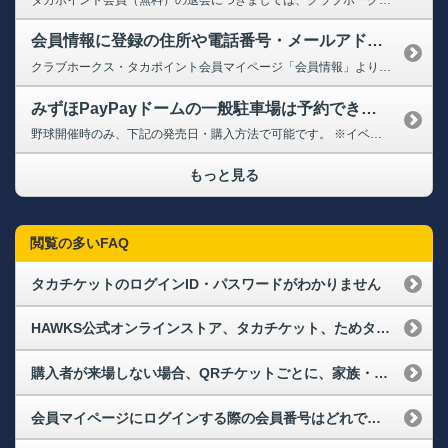
会員情報に登録の住所や電話番号・メールアドレスが変わりました。変更手続きはどうすればよいでしょうか？（メールアドレス変更）
クラブホークス・タカポイント会員マイページ「会員情報」より変更ができます。 ➡クラブホークス・タカポイント会員マイページ（会員情報） 【会員情報変更方法】 1.上記に会員番号とパスワードでログインし、「お客様情報を修正する」をクリック 2.「会員規約に同意する」にチェック 3.変更される項目に内容を入力し、「修正内容の確認に進む」をクリック 4.内容に相違がないか確認し、...
みずほPayPayドームの一般駐車場は予約できますか？また、タカポイントはつきますか？
野球開催時のみ、下記の発売日・購入方法で可能です。 ※イベントやコンサート時の予約は承っておりません。 【発売日】 試合開催月の2ヶ月前第4日曜日10:00～ ➡駐車場事前予約 ※駐車可能な車両サイズは、車高2.1m/車幅2.1m/車長5.1mまでの普通自家用車（別付けキャリア等含む）になりますので必ずご確認ください。 なお、タカポイントにつきましては、入庫の際にタカポイント補助...
もっと見る
閲覧の多いFAQ
タカチケットのログインID・パスワードがわかりません
HAWKS公式オンラインストア、タカチケット、ためタカ！アプリにログインできなくなりました。再度、会員登録が必要なのでしょうか？
購入者が来場しない場合、QRチケットごとに、家族・友人に譲ることはできますか？
会員マイページにログインする際の会員番号はどれですか？また、パスワードを忘れてしまった場合はどうすればよいですか？（ログインができない）