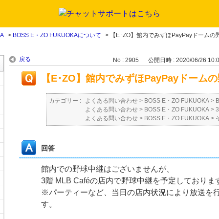
KA
>
BOSS E・ZO FUKUOKAについて
>
【E･ZO】館内でみずほPayPayドーム
戻る
No : 2905
公開日時 : 2020/06/26 10:
【E･ZO】館内でみずほPayPayドー
カテゴリー :
よくある問い合わせ
>
BOSS E・ZO FUKUOKA
>
よくある問い合わせ
>
BOSS E・ZO FUKUOKA
>
よくある問い合わせ
>
BOSS E・ZO FUKUOKA
>
回答
館内での野球中継はございませんが、
3階 MLB Caféの店内で野球中継を予定しておりま
※パーティーなど、当日の店内状況により放送を
す。