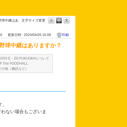
の野球中継はあ
文字サイズ変更
00
更新日時 : 2024/04/26 16:08
印刷
ムの野球中継はありますか？
BOSS E・ZO FUKUOKAについて
3F The FOODHALL
その他（施設など）
す。
行わない場合もございま