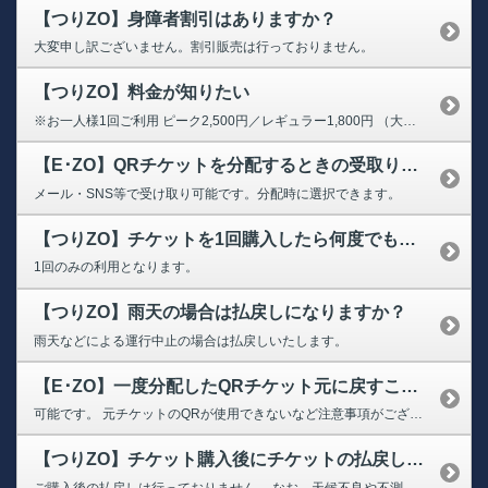
【つりZO】身障者割引はありますか？
大変申し訳ございません。割引販売は行っておりません。
【つりZO】料金が知りたい
※お一人様1回ご利用 ピーク2,500円／レギュラー1,800円 （大人・小人共通） ➡料金ついて
【E･ZO】QRチケットを分配するときの受取り方法を教えてください
メール・SNS等で受け取り可能です。分配時に選択できます。
【つりZO】チケットを1回購入したら何度でも利用できますか？
1回のみの利用となります。
【つりZO】雨天の場合は払戻しになりますか？
雨天などによる運行中止の場合は払戻しいたします。
【E･ZO】一度分配したQRチケット元に戻すことはできますか？
可能です。 元チケットのQRが使用できないなど注意事項がございますので、 操作時に画面に出る注意事項を必ずご確認の上、ご対応ください。
【つりZO】チケット購入後にチケットの払戻しは可能ですか？(※現地で怖くなった場合を含む）
ご購入後の払戻しは行っておりません。 なお、天候不良や不測の事態により、ご入場いただけない場合のみ払戻しをいたします。 【券売機でご購入の場合】払戻しには、レシート、QRバーコード付チケットが必要となりますので、大切に保管してください。