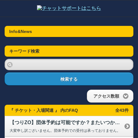
Info&News
キーワード検索
検索する
アクセス数順
『 チケット・入場関連 』 内のFAQ
全43件
【つりZO】団体予約は可能ですか？またいつから予約できますか？
大変申し訳ございません。団体予約での受付は承っておりません。