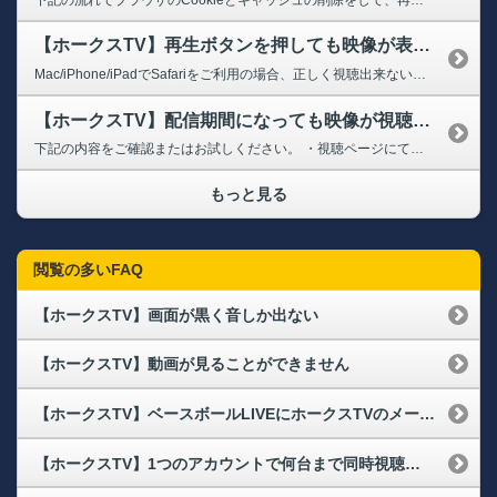
【ホークスTV】再生ボタンを押しても映像が表示できません
Mac/iPhone/iPadでSafariをご利用の場合、正しく視聴出来ない場合がございます。ご利用ガイドの「推奨環境」をご確認ください。 ※「コンテンツブロッカー」や「広告ブロックアプリ」を使用されていますと動画が視聴できない場合がございます。専用アプリをインストールされている場合は、一度設定をオフにしていただき再生をお試しください。 ➡推奨環境はこちら
【ホークスTV】配信期間になっても映像が視聴できません
下記の内容をご確認またはお試しください。 ・視聴ページにてブラウザの更新ボタンによるページ更新 ・端末の再起動 ・通信環境に問題がないか
もっと見る
閲覧の多いFAQ
【ホークスTV】画面が黒く音しか出ない
【ホークスTV】動画が見ることができません
【ホークスTV】ベースボールLIVEにホークスTVのメールアドレス・パスワードでログインできない
【ホークスTV】1つのアカウントで何台まで同時視聴が可能ですか？