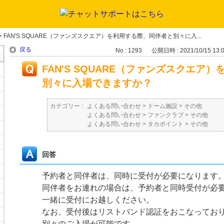
>
FAN'S SQUARE（ファンズスクエア）を利用する際、同伴者と別々に入...
戻る
No : 1293
公開日時 : 2021/10/15 13:
FAN'S SQUARE（ファンズスクエア
別々に入場できますか？
カテゴリー :
よくある問い合わせ
>
ドーム施設
>
その他
よくある問い合わせ
>
ファンクラブ
>
その他
よくある問い合わせ
>
タカポイント
>
その他
回答
予約者と同伴者は、同時に受付が必要になります
同伴者をお連れの場合は、予約者と同時受付が必
一緒に受付にお越しください。
なお、受付後はリストバンド認証をおこなってお
別々のご入場が可能です。