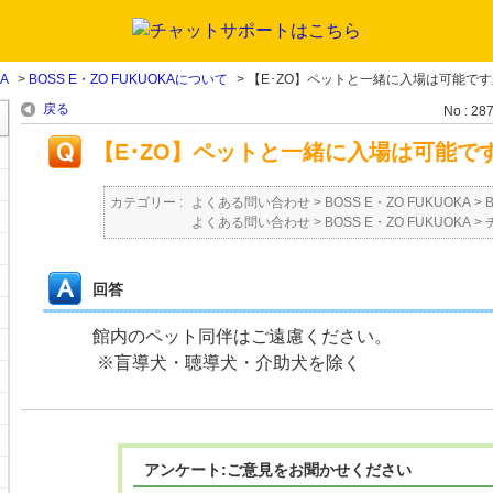
KA
>
BOSS E・ZO FUKUOKAについて
>
【E･ZO】ペットと一緒に入場は可能で
戻る
No : 28
【E･ZO】ペットと一緒に入場は可能で
カテゴリー :
よくある問い合わせ
>
BOSS E・ZO FUKUOKA
>
よくある問い合わせ
>
BOSS E・ZO FUKUOKA
>
回答
館内のペット同伴はご遠慮ください。
※盲導犬・聴導犬・介助犬を除く
アンケート:ご意見をお聞かせください