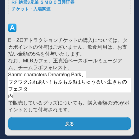
RF 絶景3兄弟 ＳＭＢＣ日興証券
チケット・入場関連
E・ZOアトラクションチケットの購入については、タ
カポイントの付与はございません。飲食利用は、お支
払い金額の5%を付与いたします。
なお、MLBカフェ、王貞治ベースボールミュージア
ム、チームラボフォレスト、
Sanrio characters Dream!ng Park、
ワクワクふれあい！もふもふ&はちゅうるい 生きもの
フェスタ
内
で販売しているグッズについても、購入金額の5%がポ
イントとして付与されます。
戻る